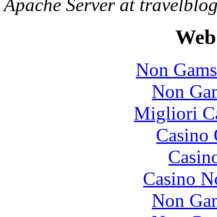
Apache Server at travelbl
Web 
Non Gams
Non Gam
Migliori 
Casino 
Casin
Casino N
Non Gam